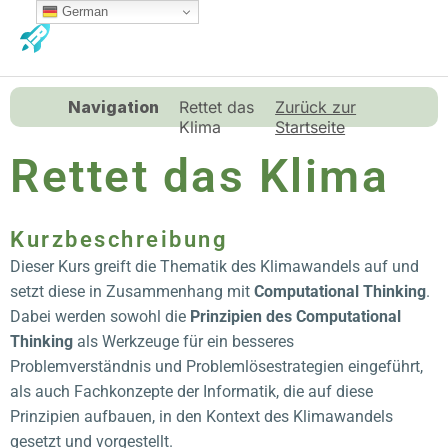
Zum
German
MA
Inhalt
ME
springen
Navigation
Rettet das
Zurück zur
Klima
Startseite
Rettet das Klima
Kurzbeschreibung
Dieser Kurs greift die
Thematik des Klimawandels
auf und
setzt diese in Zusammenhang mit
Computational Thinking
.
Dabei werden sowohl die
Prinzipien des Computational
Thinking
als Werkzeuge für ein besseres
Problemverständnis und Problemlösestrategien eingeführt,
als auch Fachkonzepte der Informatik, die auf diese
Prinzipien aufbauen, in den Kontext des Klimawandels
gesetzt und vorgestellt.