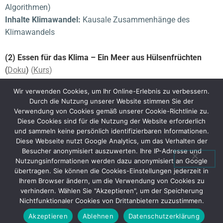
Algorithmen)
Inhalte Klimawandel:
Kausale Zusammenhänge des
Klimawandels
(2)
Essen für das Klima – Ein Meer aus Hülsenfrüchten
(
Doku
)
(
Kurs
)
Inhalte Informatik
:
Bucketsort, Scheduling, Caching,
Wir verwenden Cookies, um Ihr Online-Erlebnis zu verbessern.
Baumstrukturen
Durch die Nutzung unserer Website stimmen Sie der
Inhalte Klimawandel:
Hülsenfrüchte als klimafreundliches
Verwendung von Cookies gemäß unserer Cookie-Richtlinie zu.
Lebensmittel
Diese Cookies sind für die Nutzung der Website erforderlich
und sammeln keine persönlich identifizierbaren Informationen.
Diese Webseite nutzt Google Analytics, um das Verhalten der
(3) Essen für das Klima – Eine Frage der Saison
(
Doku
)
Besucher anonymisiert auszuwerten. Ihre IP-Adresse und
(Kurs)
Nutzungsinformationen werden dazu anonymisiert an Google
Inhalte Informatik
:
Codierung
(Binärcodierung,
übertragen. Sie können die Cookies-Einstellungen jederzeit in
Ihrem Browser ändern, um die Verwendung von Cookies zu
Lauflängencodierung, Alltagscodierung)
verhindern. Wählen Sie "Akzeptieren", um der Speicherung
Inhalte Klimawandel
:
Saisonkalender für eine
Nichtfunktionaler Cookies von Drittanbietern zuzustimmen.
klimafreundliche Ernährung
Akzeptieren
Ablehnen
Datenschutzerklärung