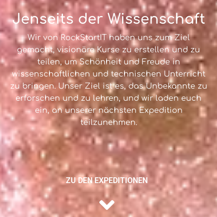
Jenseits der Wissenschaft
Wir von RockStartIT haben uns zum Ziel
gemacht, visionäre Kurse zu erstellen und zu
teilen, um Schönheit und Freude in
wissenschaftlichen und technischen Unterricht
zu bringen. Unser Ziel ist es, das Unbekannte zu
erforschen und zu lehren, und wir laden euch
ein, an unserer nächsten Expedition
teilzunehmen.
ZU DEN EXPEDITIONEN