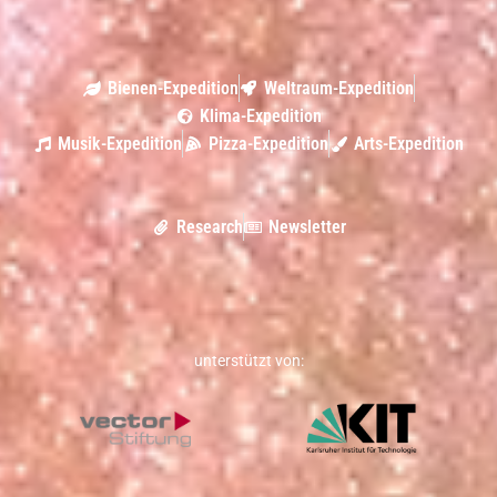
Bienen-Expedition
Weltraum-Expedition
Klima-Expedition
Musik-Expedition
Pizza-Expedition
Arts-Expedition
Research
Newsletter
unterstützt von: