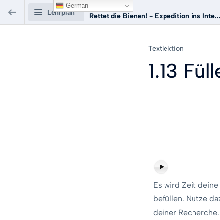
German
Kurs:
Lehrplan
Rettet die Bienen! - Expedition ins Inte..
Rettet die Bienen! -
Textlektion
Expedition ins Internet
1.13 Fül
Einführung
0/2
WWW
0/3
Planung
0/4
Inhalte
0/13
Es wird Zeit deine
1.10 Poster im Internet aufhängen
befüllen. Nutze da
Textlektion
VORSCHAU
deiner Recherche.