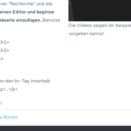
iner “Recherche” und die
einen Editor und beginne
ebseite einzufügen.
Benutze
Die Videos zeigen dir beispie
vorgehen kannst.
/h1>
/h2>
p>
n den br-Tag innerhalb
<p>…</p>.
ur
zu Bienen