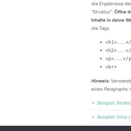
die Ergebnisse de
1.11 Fließtexte in HTML
“Struktur”.
Öffne d
Textlektion
VORSCHAU
Inhalte in deine W
die Tags
1.12 Erstelle deine eigene Webseite!
Textlektion
VORSCHAU
<h1>...<
<h2>...<
1.13 Fülle deine Seite mit Inhalten
<p>...</
Textlektion
VORSCHAU
<br>
1.14 Texte hervorheben
Hinweis:
Verwende
Textlektion
VORSCHAU
eines Paragraphs 
Beispiel: Strukt
1.15 Listen
Textlektion
VORSCHAU
Beispiel: Infos 
1.16 Ein Blick auf die To-Do-Liste