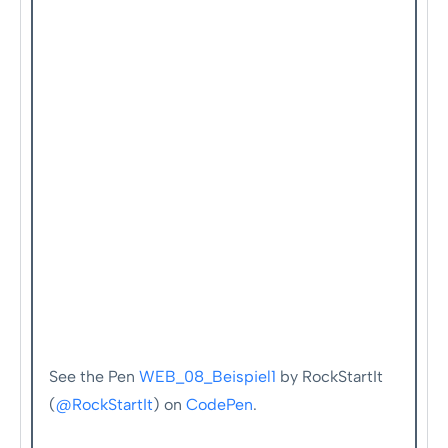
See the Pen
WEB_08_Beispiel1
by RockStartIt
(
@RockStartIt
) on
CodePen
.