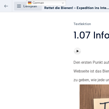
German
Kurs:
Lehrplan
Rettet die Bienen! - Expedition ins Inte..
Rettet die Bienen! -
Textlektion
Expedition ins Internet
1.07 In
Einführung
0/2
WWW
0/3
Den ersten Punkt au
Webseite ist das Bi
Planung
0/4
zu geben, wie jede un
1.06 Wir machen einen Plan
Textlektion
VORSCHAU
1.07 Infos sammeln