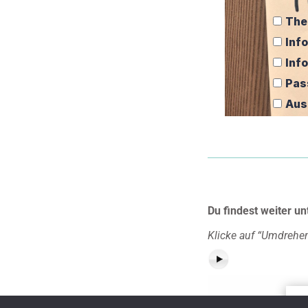
Textlektion
VORSCHAU
The
1.08 Inhalt ist gleich Inhalt?
Inf
Textlektion
VORSCHAU
Inf
Pas
1.09 Schlagzeilen
Aus
Textlektion
VORSCHAU
Inhalte
0/13
Style
0/3
Du findest weiter u
Finale
0/1
Klicke auf “Umdrehen