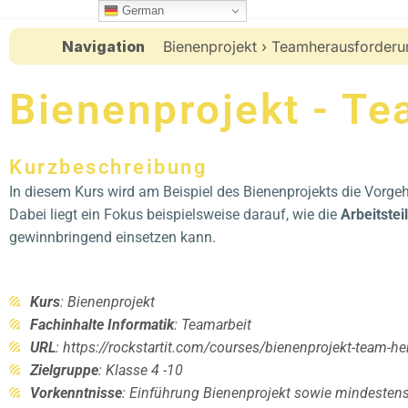
Zum
German
Inhalt
Navigation
Bienenprojekt
›
Teamherausforderu
springen
Bienenprojekt - T
Kurzbeschreibung
In diesem Kurs wird am Beispiel des Bienenprojekts die Vor
Dabei liegt ein Fokus beispielsweise darauf, wie die
Arbeitste
gewinnbringend einsetzen kann.
Kurs
: Bienenprojekt
Fachinhalte Informatik
: Teamarbeit
URL
: https://rockstartit.com/courses/bienenprojekt-team-
Zielgruppe
: Klasse 4 -10
Vorkenntnisse
: Einführung Bienenprojekt sowie mindestens