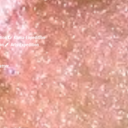
tion
Klima-Expedition
on
Arts-Expedition
etter