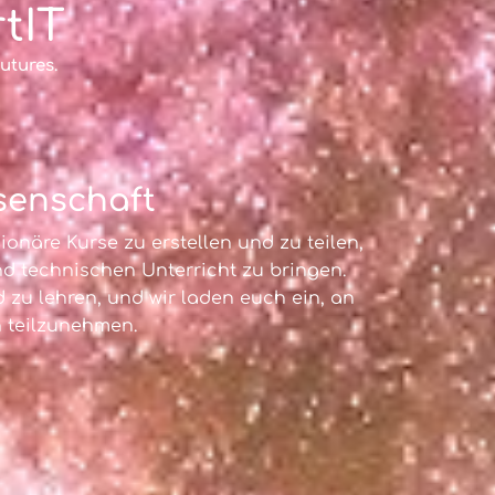
tIT
Futures.
senschaft
onäre Kurse zu erstellen und zu teilen,
d technischen Unterricht zu bringen.
 zu lehren, und wir laden euch ein, an
 teilzunehmen.