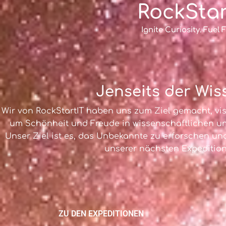
RockStar
Ignite Curiosity. Fuel 
Jenseits der Wis
Wir von RockStartIT haben uns zum Ziel gemacht, visi
um Schönheit und Freude in wissenschaftlichen un
Unser Ziel ist es, das Unbekannte zu erforschen und
unserer nächsten Expedition
ZU DEN EXPEDITIONEN