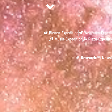
Bienen-Expedition
Weltraum-Expedi
Musik-Expedition
Pizza-Expediti
Research
Newsl