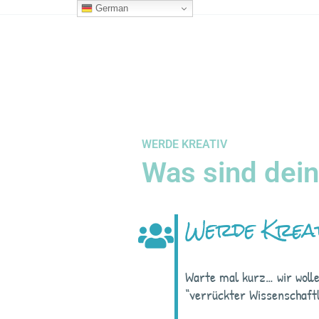
Zum
German
Inhalt
springen
WERDE KREATIV
Was sind dein
Werde Kreat
Warte mal kurz… wir woll
“verrückter Wissenschaftl