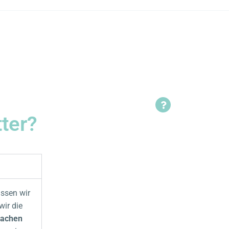
tter?
üssen wir
ir die
achen