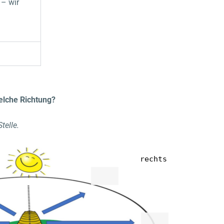
 – wir
elche Richtung?
telle.