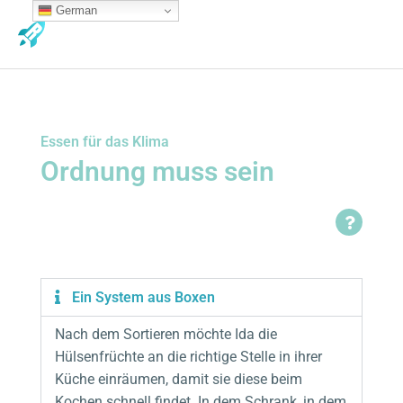
Zum
German
MA
Inhalt
ME
springen
Essen für das Klima
Ordnung muss sein
Ein System aus Boxen
Nach dem Sortieren möchte Ida die
Hülsenfrüchte an die richtige Stelle in ihrer
Küche einräumen, damit sie diese beim
Kochen schnell findet. In dem Schrank, in dem