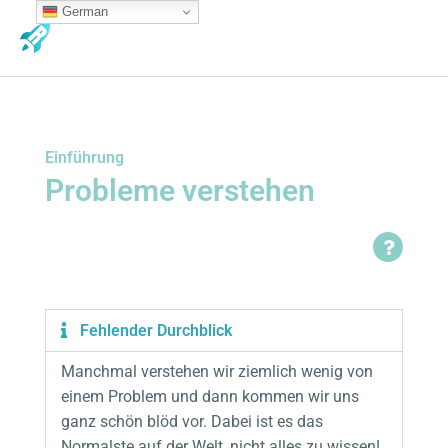
Zum
German
MA
Inhalt
ME
springen
Einführung
Probleme verstehen
Fehlender Durchblick
Manchmal verstehen wir ziemlich wenig von
einem Problem und dann kommen wir uns
ganz schön blöd vor. Dabei ist es das
Normalste auf der Welt, nicht alles zu wissen!