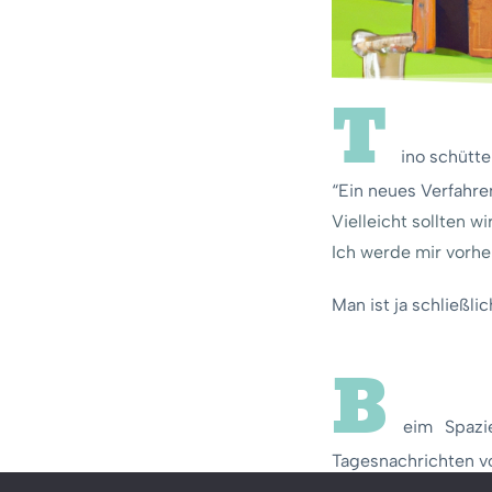
Eine Nachricht an Marcus
Textlektion
VORSCHAU
T
Eine kryptische Nachricht
Textlektion
VORSCHAU
ino schütte
Zurück nach Hause
“Ein neues Verfahren
Textlektion
VORSCHAU
Vielleicht sollten 
Ich werde mir vorhe
Zusammenfassung
Textlektion
VORSCHAU
Man ist ja schließl
Vigenère Verschlüsselung
B
0/5
eim Spazi
Tagesnachrichten vo