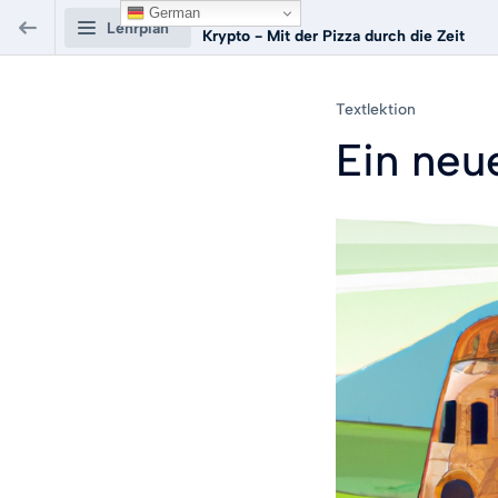
German
Kurs:
Lehrplan
Krypto - Mit der Pizza durch die Zeit
Krypto - Mit der Pizza
Textlektion
durch die Zeit
Ein neu
Symbolbasierte Verschlüsselung
0/11
Caesar-Chiffre
0/6
Alles verschoben
Textlektion
VORSCHAU
Ein neues Verfahren
Textlektion
VORSCHAU