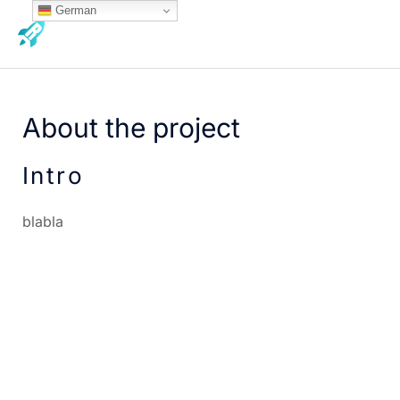
Zum
German
MA
Inhalt
ME
springen
About the project
Intro
blabla