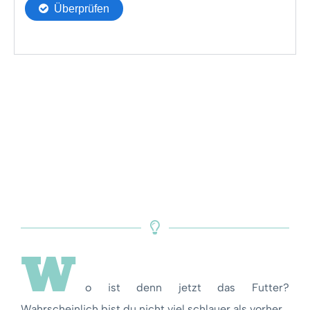
17
10:00
Schwänzeltanz
24
180
18
10:00
Schwänzeltanz
97
700
19
10:00
Schwänzeltanz
-27
150
20
10:00
Schwänzeltanz
60
180
21
10:00
Schwänzeltanz
-93
170
22
10:00
Schwänzeltanz
-85
140
23
10:00
Schwänzeltanz
-118
100
24
10:00
Schwänzeltanz
25
700
25
10:00
Schwänzeltanz
-13
180
W
26
10:00
Schwänzeltanz
-152
170
o ist denn jetzt das Futter?
27
10:00
Schwänzeltanz
-160
800
Wahrscheinlich bist du nicht viel schlauer als vorher…