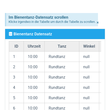
Im Bienentanz-Datensatz scrollen
×
Klicke irgendwo in die Tabelle um durch die Tabelle zu scrollen.
Bienentanz Datensatz
ID
Uhrzeit
Tanz
Winkel
Ent
1
10:00
Rundtanz
null
50
2
10:00
Rundtanz
null
50
3
10:00
Rundtanz
null
50
4
10:00
Rundtanz
null
50
5
10:00
Rundtanz
null
50
6
10:00
Rundtanz
null
50